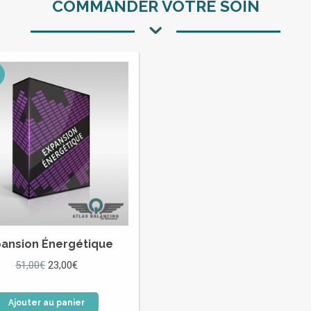
COMMANDER VOTRE SOIN
ansion Énergétique
Le
Le
51,00
€
23,00
€
prix
prix
initial
actuel
Ajouter au panier