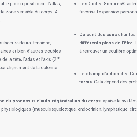
able pour repositionner l’atlas,
Les Codes Sonores©
aiden
ette zone sensible du corps. A
favorise l’expansion personne
.
Ce sont des sons chantés d
lager raideurs, tensions,
différents plans de l’être
. 
aines et bien d’autres troubles
à retrouver un équilibre optim
ème
e la tête, l’atlas et l’axis (2
lleur alignement de la colonne
Le champ d’action des Cod
terme
. Cela dépend des pro
tion du processus d’auto-régénération du corps
, apaise le systèm
physiologiques (musculosquelettique, endocrinien, lymphatique, circu