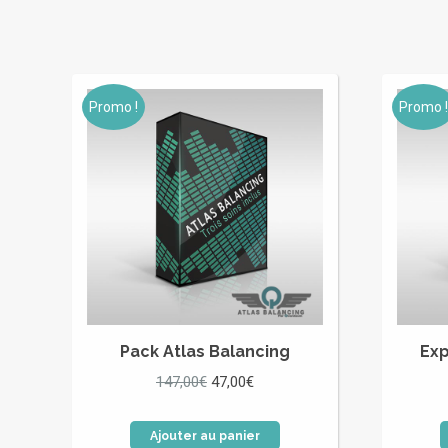
Promo !
Promo !
Pack Atlas Balancing
Exp
Le
Le
147,00
€
47,00
€
prix
prix
initial
actuel
Ajouter au panier