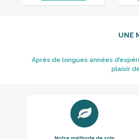
était :
est :
147,00€.
47,00€.
UNE 
Après de longues années d’expéri
plaisir 
Notre méthode de soin