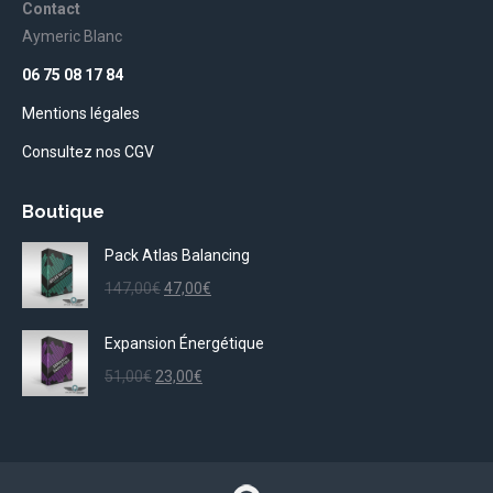
Contact
Aymeric Blanc
06 75 08 17 84
Mentions légales
Consultez nos CGV
Boutique
Pack Atlas Balancing
Le
Le
147,00
€
47,00
€
prix
prix
initial
actuel
Expansion Énergétique
était :
est :
Le
Le
51,00
€
23,00
€
147,00€.
47,00€.
prix
prix
initial
actuel
était :
est :
51,00€.
23,00€.